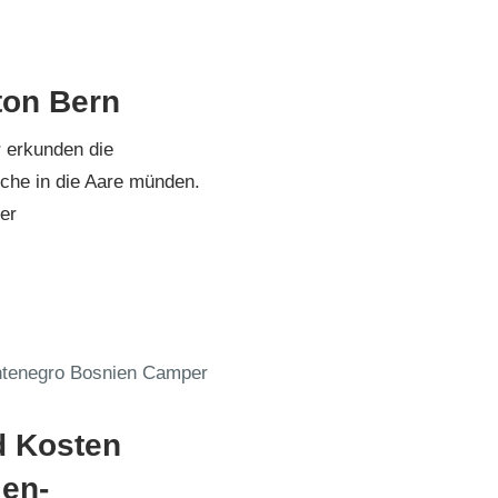
21
ton Bern
r erkunden die
che in die Aare münden.
er
osnien-Montenegro 2019
d Kosten
ien-