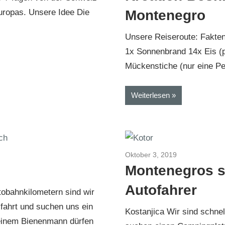
uropas. Unsere Idee Die
Montenegro
Unsere Reiseroute: Fakten
1x Sonnenbrand 14x Eis (
Mückenstiche (nur eine Pe
Weiterlesen
Bosnien-Montenegro 2019
Oktober 3, 2019
Kroatien-Bosn
Montenegros 
Autofahrer
tobahnkilometern sind wir
ahrt und suchen uns ein
Kostanjica Wir sind schnel
einem Bienenmann dürfen