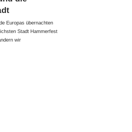
adt
de Europas übernachten
dlichsten Stadt Hammerfest
andern wir