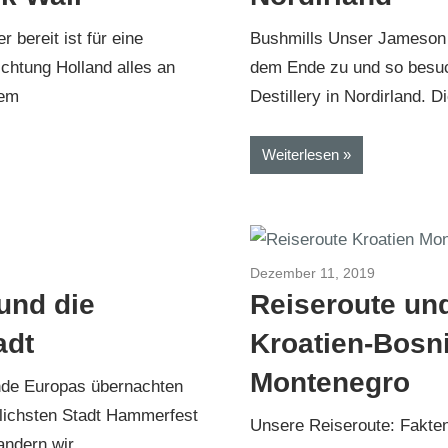
bereit ist für eine
Bushmills Unser Jameson 
ichtung Holland alles an
dem Ende zu und so besuch
dem
Destillery in Nordirland. D
Weiterlesen
er 2018
Dezember 11, 2019
Kroatien-B
und die
Reiseroute un
adt
Kroatien-Bosn
Montenegro
nde Europas übernachten
dlichsten Stadt Hammerfest
Unsere Reiseroute: Fakten
andern wir