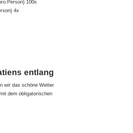
pro Person) 100x
rson) 4x
ien-Montenegro 2019
tiens entlang
n wir das schöne Wetter
mit dem obligatorischen