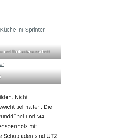
au und Radkastenausschnitt
g
lden. Nicht
icht tief halten. Die
Runddübel und M4
nsperrholz mit
e Schubladen sind UTZ