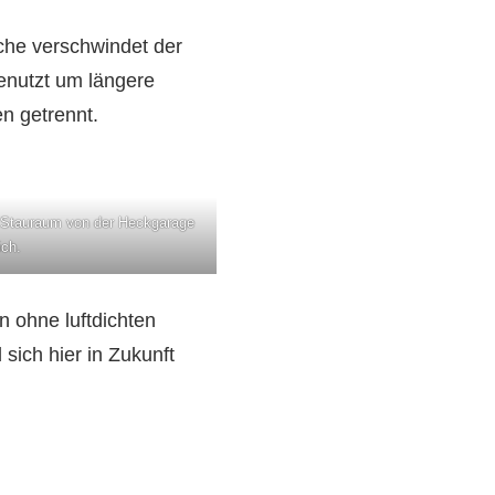
üche verschwindet der
enutzt um längere
n getrennt.
r Stauraum von der Heckgarage
ich.
n ohne luftdichten
 sich hier in Zukunft