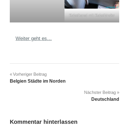
Kabelkanal mit Kabelbinder
Weiter geht es…
Beitragsnavigation
Vorheriger Beitrag
Belgien Städte im Norden
Nächster Beitrag
Deutschland
Kommentar hinterlassen