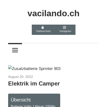
Zum
Inhalt
vacilando.ch
springen
Datenschutz
Instagram
August 20, 2022
MB Sprinter 4x4 Selbstausbau
Elektrik im Camper
Übersicht
Batterie Voltic Lithium 100Ah