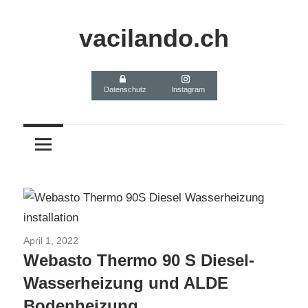
Zum
Inhalt
vacilando.ch
springen
Datenschutz
Instagram
April 1, 2022
MB Sprinter 4x4 Selbstausbau
Webasto Thermo 90 S Diesel-
Wasserheizung und ALDE
Bodenheizung