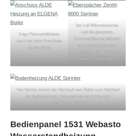
Der Luft-Wärmetauscher
und die gesamten
Enge Platzverhältnisse
Gummischläuche befinden
auch hier beim Anschluss
sich in der Stufe zum
an den Boiler
Durchgang. Die Elektrik ist
hier noch nicht fertig.
Von Rechts kommt der Rücklauf vom Boiler zum Rücklauf
der Bodenheizung. Dann geht es nach links zum
Ausgleichsbehälter.
Bedienpanel 1531 Webasto