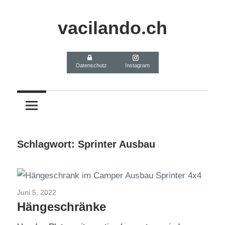
Zum
Inhalt
vacilando.ch
springen
Datenschutz
Instagram
Schlagwort:
Sprinter Ausbau
Juni 5, 2022
MB Sprinter 4x4 Selbstausbau
Hängeschränke