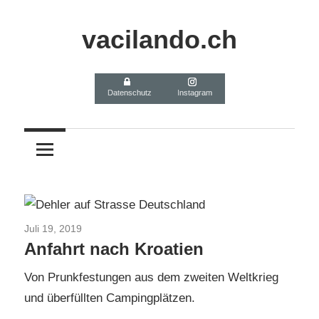
Zum
Inhalt
vacilando.ch
springen
Datenschutz
Instagram
Juli 19, 2019
Kroatien-Bosnien-Montenegro 2019
Anfahrt nach Kroatien
Von Prunkfestungen aus dem zweiten Weltkrieg
und überfüllten Campingplätzen.