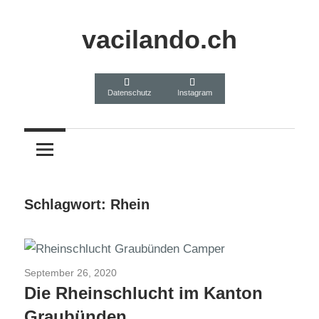
Zum
Inhalt
vacilando.ch
springen
Datenschutz
Instagram
Schlagwort:
Rhein
September 26, 2020
Schweiz 2020/2021
Die Rheinschlucht im Kanton
Graubünden